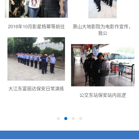
体
2016年10月影星杨幂等前往
萧山大地影院为电影作宣传，
我公
大江东富丽达保安日常演练
公交东站保安站内巡逻